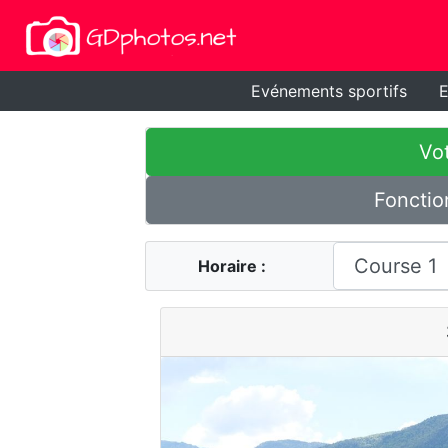
Evénements sportifs
E
Vot
Fonctio
Horaire :