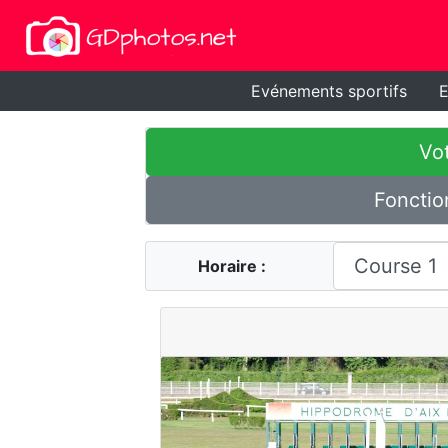
Evénements sportifs
E
Vot
Fonctio
Horaire :