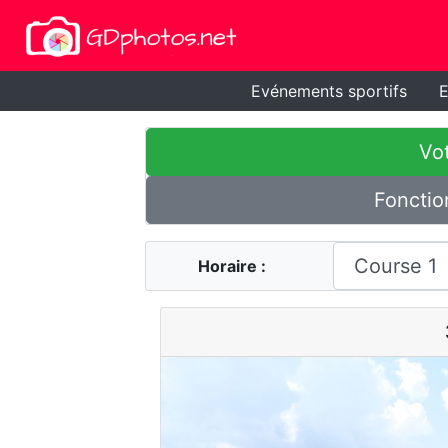
Evénements sportifs
E
Vot
Fonctio
Horaire :