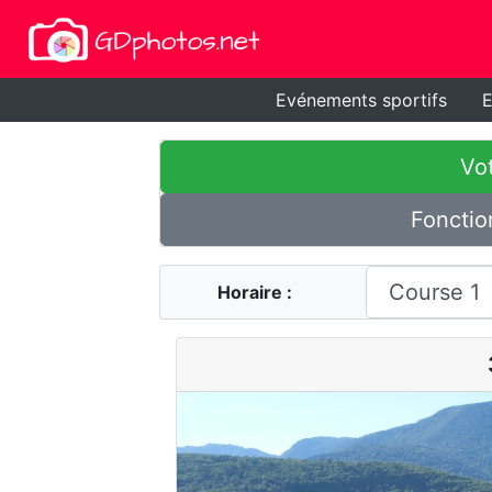
Evénements sportifs
E
Vot
Fonctio
Horaire :