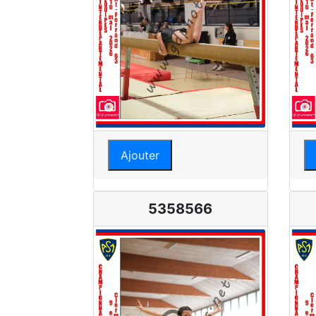
Ajouter
5358566