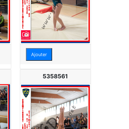
Ajouter
5358561