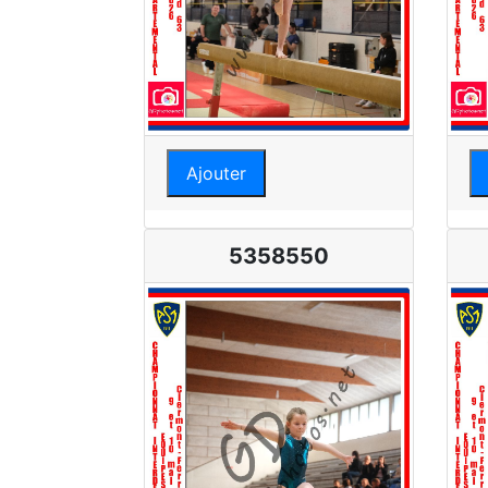
Ajouter
5358550