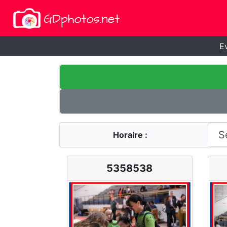
E
Horaire :
5358538