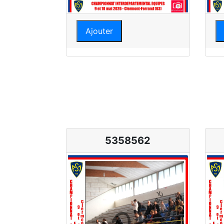
Ajouter
5358562