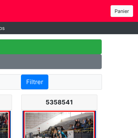
Panier
bs
Filtrer
5358541