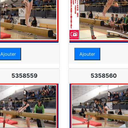
Ajouter
Ajouter
5358559
5358560