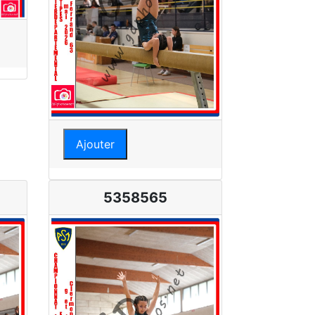
Ajouter
5358565