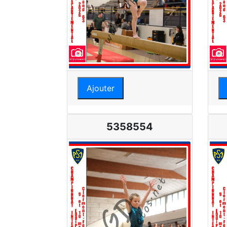
Ajouter
5358554