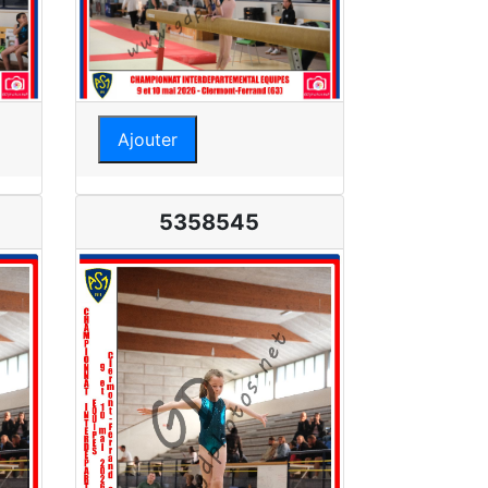
Ajouter
5358545