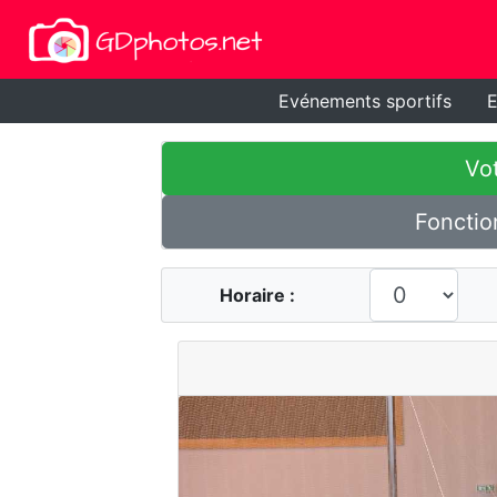
Evénements sportifs
E
Vot
Fonctio
Horaire :