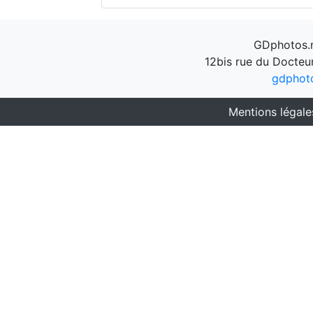
GDphotos.n
12bis rue du Docteu
gdphot
Mentions légale