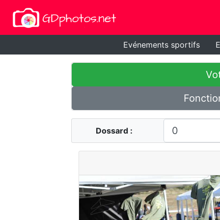
Evénements sportifs
E
Vot
Fonctio
Dossard :