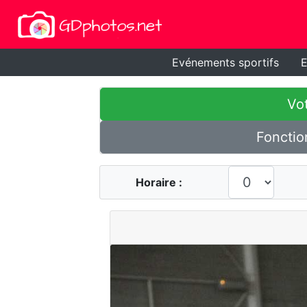
Evénements sportifs
E
Vot
Fonctio
Horaire :