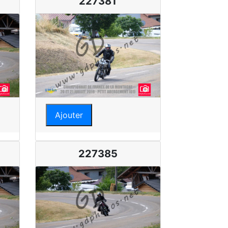
227381
Ajouter
227385