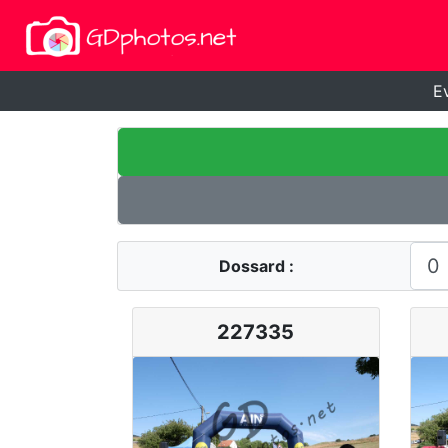
E
Dossard :
227335