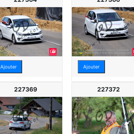
Ajouter
Ajouter
227369
227372