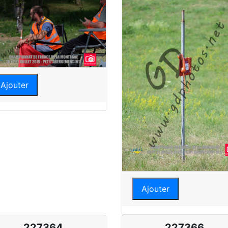
Ajouter
Ajouter
227364
227366