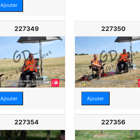
Ajouter
227349
227350
Ajouter
Ajouter
227354
227356