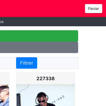
Panier
bs
Filtrer
227338