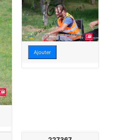
Ajouter
227367