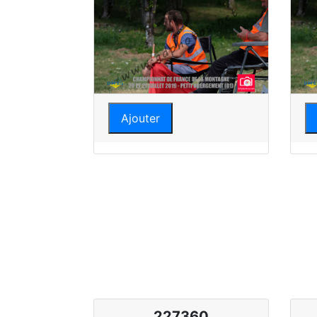
Ajouter
227360