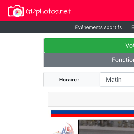
Evénements sportifs
E
Vot
Fonctio
Horaire :