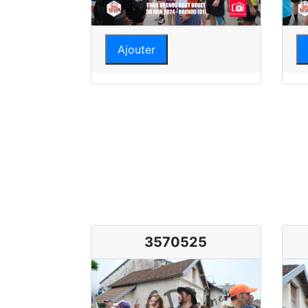
Ajouter
3570525