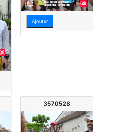
Ajouter
3570528