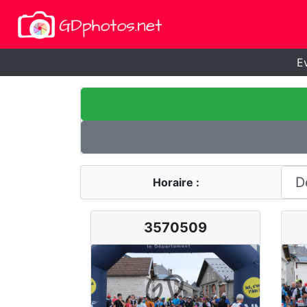
E
Horaire :
3570509