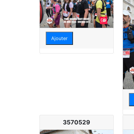
Ajouter
3570529