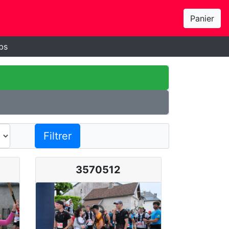
Panier
bs
Filtrer
3570512