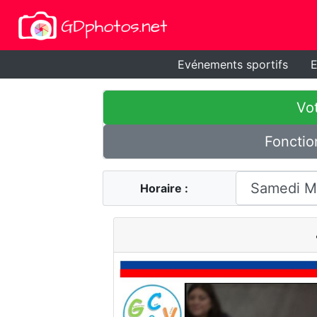
Evénements sportifs
E
Vot
Fonctio
Horaire :