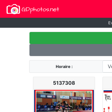
E
Horaire :
5137308