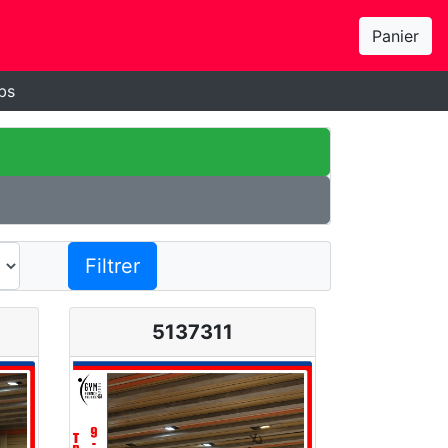
Panier
bs
Filtrer
5137311