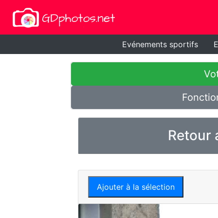
Evénements sportifs
E
Vot
Fonctio
Retour 
Ajouter à la sélection