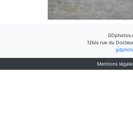
GDphotos.n
12bis rue du Docteu
gdphot
Mentions légale