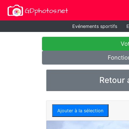
Evénements sportifs
E
Vot
Fonctio
Retour 
Ajouter à la sélection