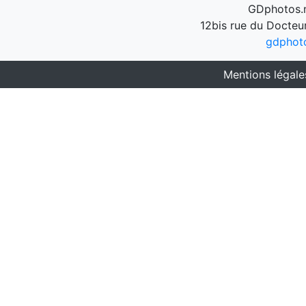
GDphotos.n
12bis rue du Docteu
gdphot
Mentions légale