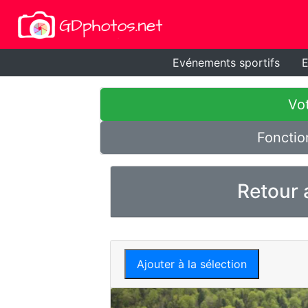
Evénements sportifs
E
Vot
Fonctio
Retour 
Ajouter à la sélection