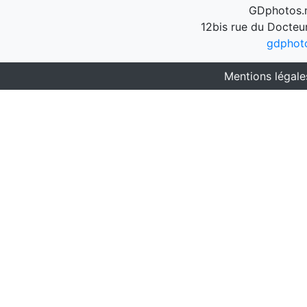
GDphotos.n
12bis rue du Docteu
gdphot
Mentions légale