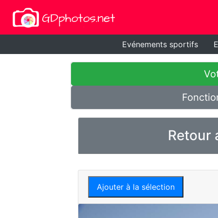
Evénements sportifs
E
Vot
Fonctio
Retour 
Ajouter à la sélection