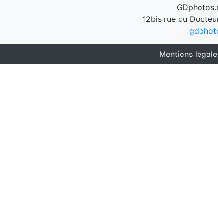
GDphotos.n
12bis rue du Docteu
gdphot
Mentions légale