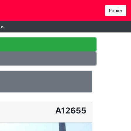
Panier
bs
A12655