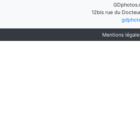
GDphotos.n
12bis rue du Docteu
gdphot
Mentions légale