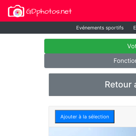
Evénements sportifs
E
Vot
Fonctio
Retour 
Ajouter à la sélection