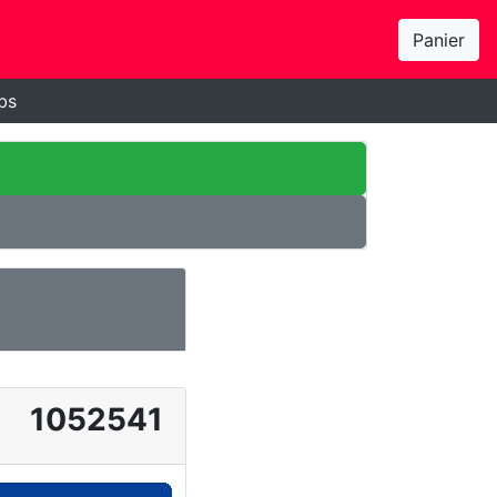
Panier
bs
1052541