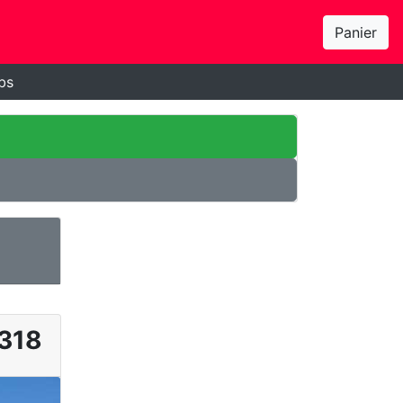
Panier
bs
318