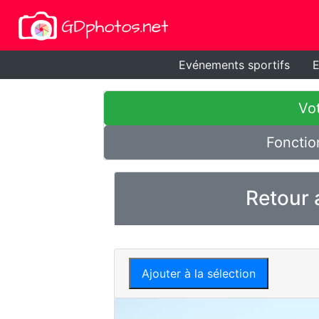
Evénements sportifs
E
Vot
Fonctio
Retour 
Ajouter à la sélection