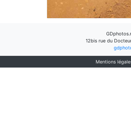
GDphotos.n
12bis rue du Docteu
gdphot
Mentions légale