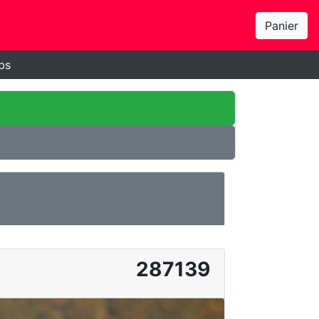
Panier
bs
287139