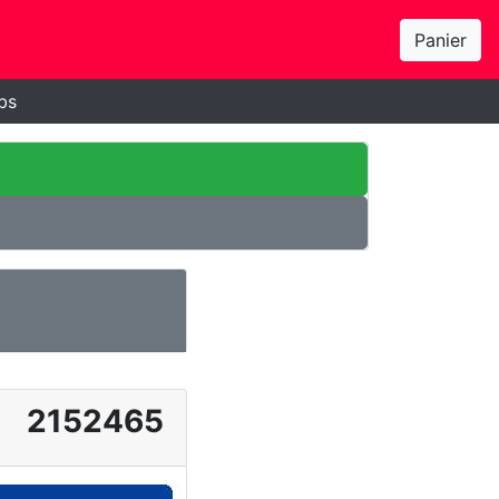
Panier
bs
2152465