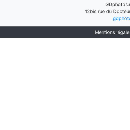
GDphotos.n
12bis rue du Docteu
gdphot
Mentions légale