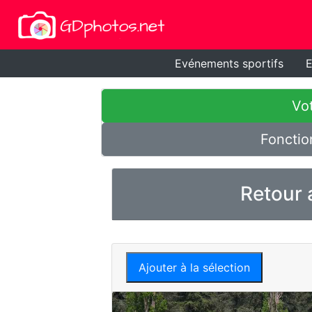
Evénements sportifs
E
Vot
Fonctio
Retour 
Ajouter à la sélection