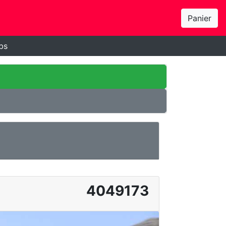
Panier
bs
4049173