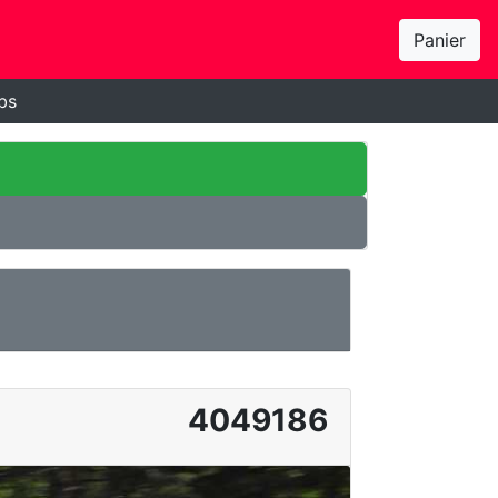
Panier
bs
4049186