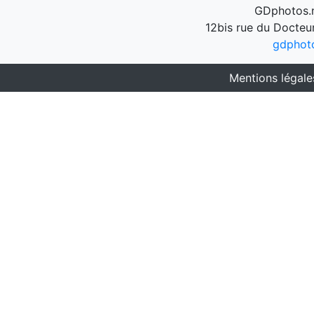
GDphotos.n
12bis rue du Docteu
gdphot
Mentions légale