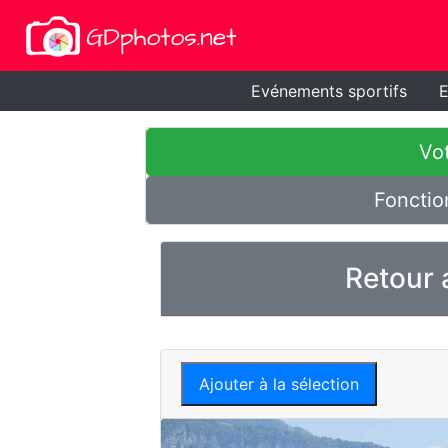
Evénements sportifs
E
Vot
Fonctio
Retour 
Ajouter à la sélection