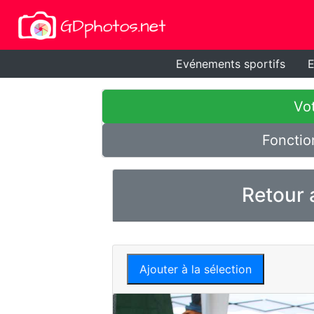
Evénements sportifs
E
Vot
Fonctio
Retour 
Ajouter à la sélection