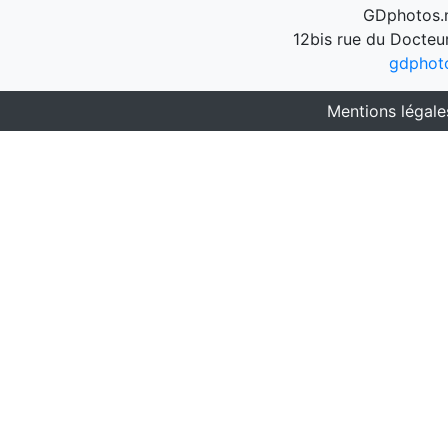
GDphotos.n
12bis rue du Docteu
gdphot
Mentions légale