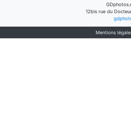
GDphotos.n
12bis rue du Docteu
gdphot
Mentions légale