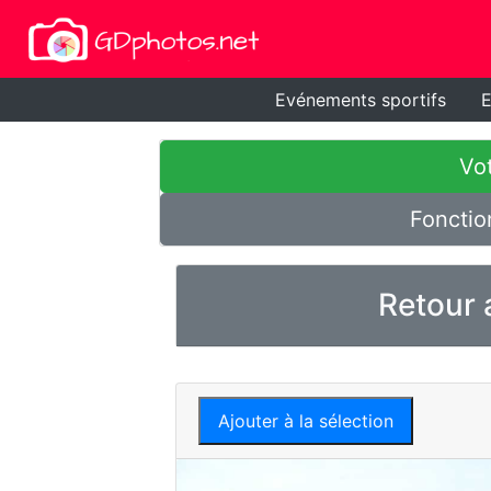
Evénements sportifs
E
Vot
Fonctio
Retour 
Ajouter à la sélection