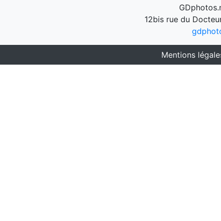
GDphotos.n
12bis rue du Docteu
gdphot
Mentions légale