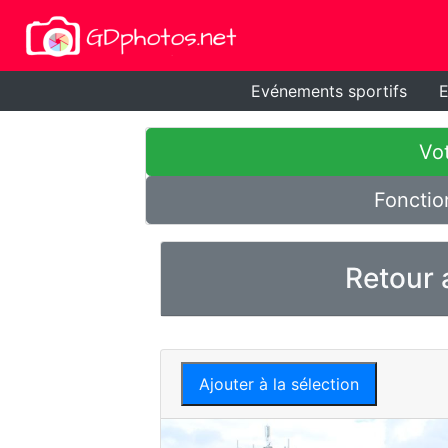
Evénements sportifs
E
Vot
Fonctio
Retour 
Ajouter à la sélection