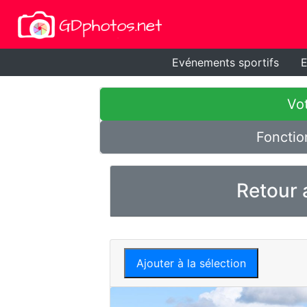
Evénements sportifs
E
Vot
Fonctio
Retour 
Ajouter à la sélection