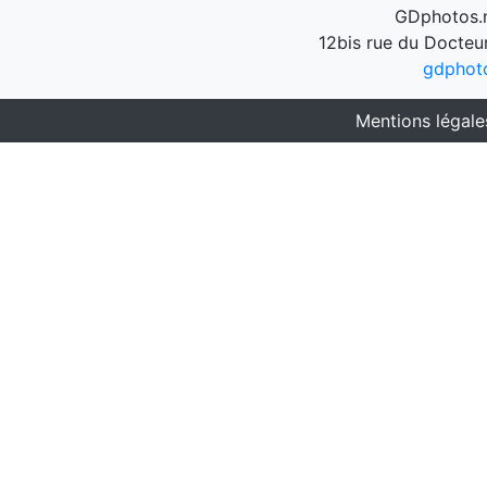
GDphotos.n
12bis rue du Docteu
gdphot
Mentions légale