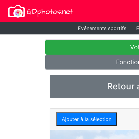
Evénements sportifs
E
Vot
Fonctio
Retour 
Ajouter à la sélection