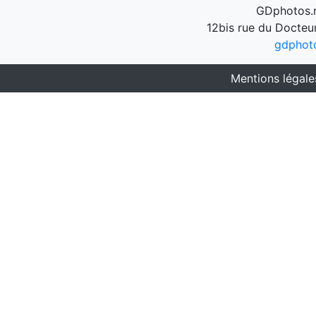
GDphotos.n
12bis rue du Docteu
gdphot
Mentions légale