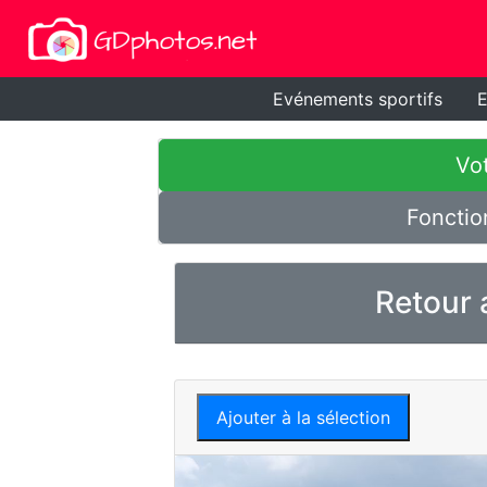
Evénements sportifs
E
Vot
Fonctio
Retour 
Ajouter à la sélection