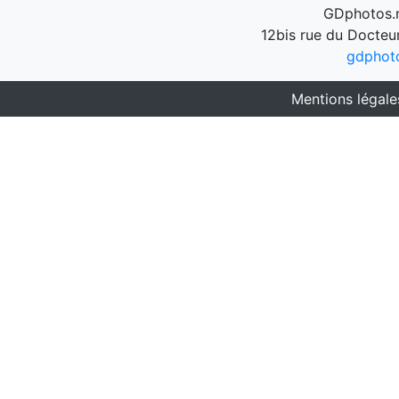
GDphotos.n
12bis rue du Docteu
gdphot
Mentions légale