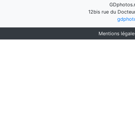
GDphotos.n
12bis rue du Docteu
gdphot
Mentions légale