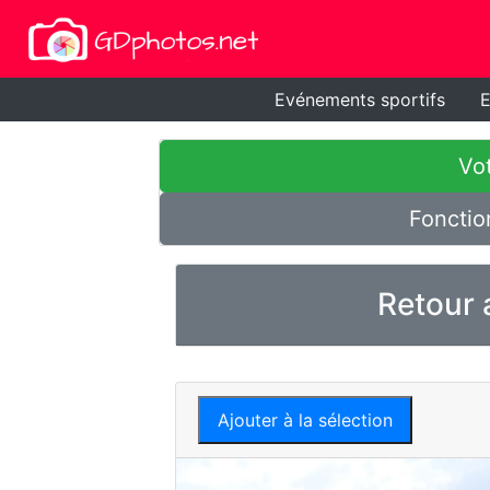
Evénements sportifs
E
Vot
Fonctio
Retour 
Ajouter à la sélection