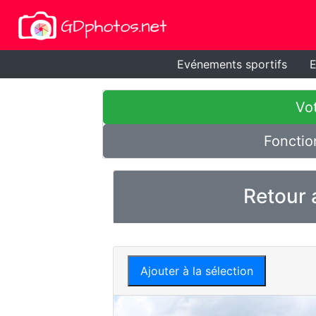
Evénements sportifs
E
Vot
Fonctio
Retour 
Ajouter à la sélection