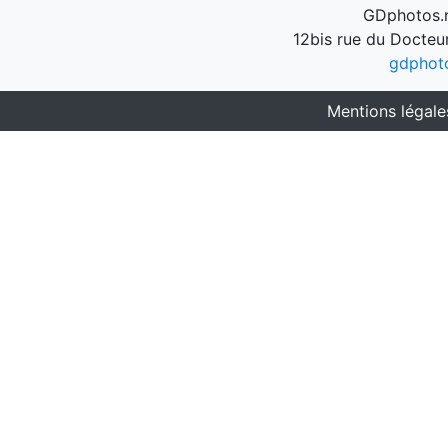
GDphotos.n
12bis rue du Docteu
gdphot
Mentions légale