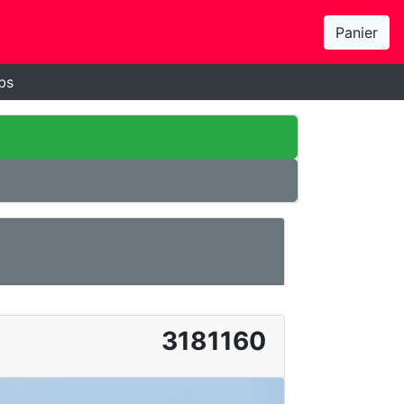
Panier
bs
3181160