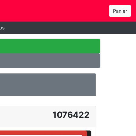
Panier
bs
1076422