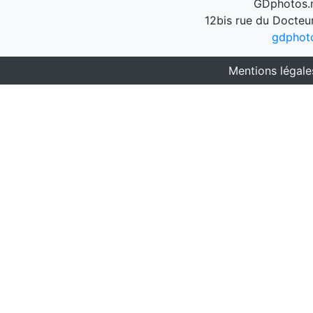
GDphotos.n
12bis rue du Docteu
gdphot
Mentions légale