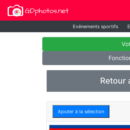
Evénements sportifs
E
Vot
Fonctio
Retour 
Ajouter à la sélection