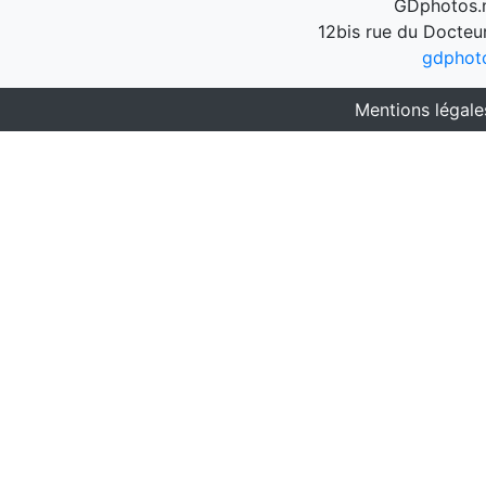
GDphotos.n
12bis rue du Docteu
gdphot
Mentions légale