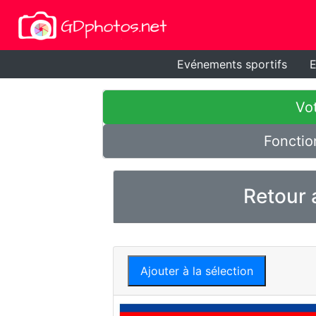
Evénements sportifs
E
Vot
Fonctio
Retour 
Ajouter à la sélection