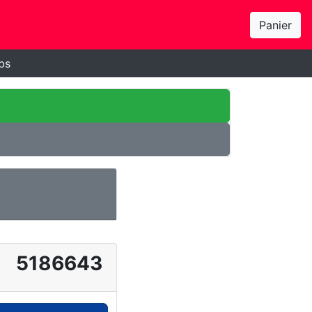
Panier
bs
5186643