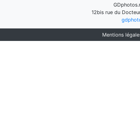
GDphotos.n
12bis rue du Docteu
gdphot
Mentions légale