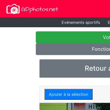
Evénements sportifs
E
Vot
Fonctio
Retour 
Ajouter à la sélection