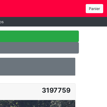
Panier
bs
3197759