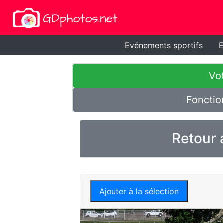
Evénements sportifs
E
Vot
Fonctio
Retour 
Ajouter à la sélection