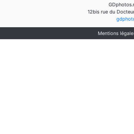
GDphotos.n
12bis rue du Docteu
gdphot
Mentions légale