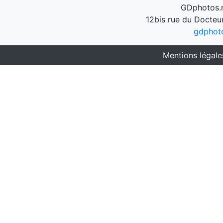
GDphotos.n
12bis rue du Docteu
gdphot
Mentions légale