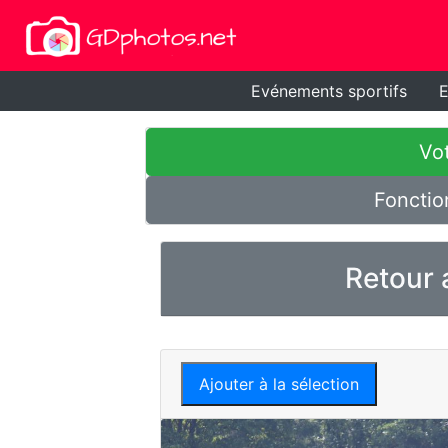
Evénements sportifs
E
Vot
Fonctio
Retour 
Ajouter à la sélection