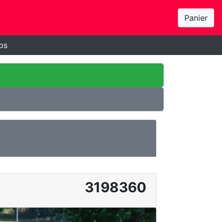
Panier
bs
3198360