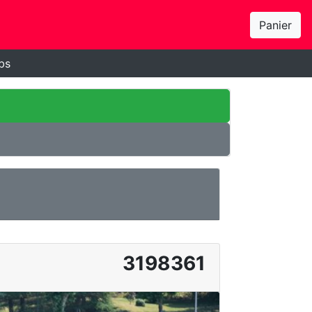
Panier
bs
3198361