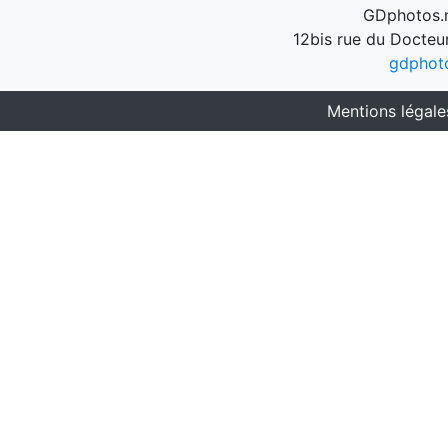
GDphotos.n
12bis rue du Docteu
gdphot
Mentions légale