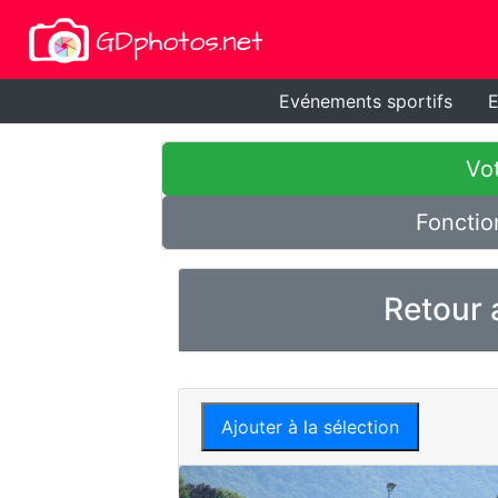
Evénements sportifs
E
Vot
Fonctio
Retour 
Ajouter à la sélection