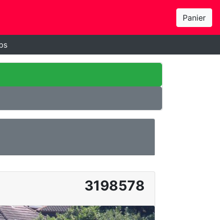
Panier
bs
3198578